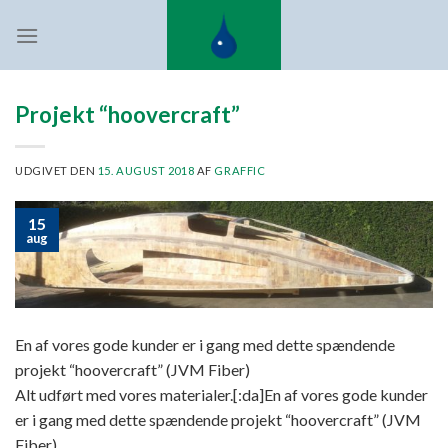
Fortsæt
til
indhold
Projekt “hoovercraft”
UDGIVET DEN
15. AUGUST 2018
AF
GRAFFIC
15
aug
En af vores gode kunder er i gang med dette spændende
projekt “hoovercraft” (JVM Fiber)
Alt udført med vores materialer.[:da]En af vores gode kunder
er i gang med dette spændende projekt “hoovercraft” (JVM
Fiber)