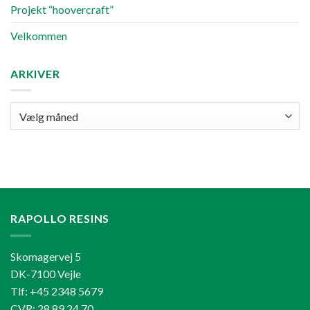
Projekt “hoovercraft”
Velkommen
ARKIVER
Arkiver
RAPOLLO RESINS
Skomagervej 5
DK-7100 Vejle
Tlf: +45 2348 5679
CVR: 28 89 24 70