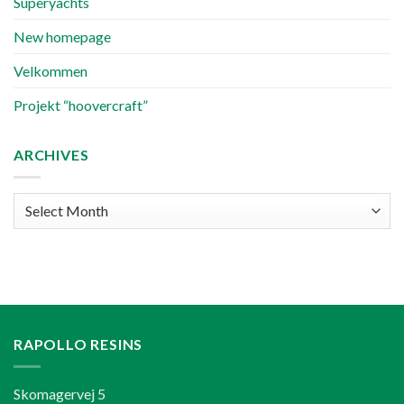
Superyachts
New homepage
Velkommen
Projekt “hoovercraft”
ARCHIVES
Archives
RAPOLLO RESINS
Skomagervej 5